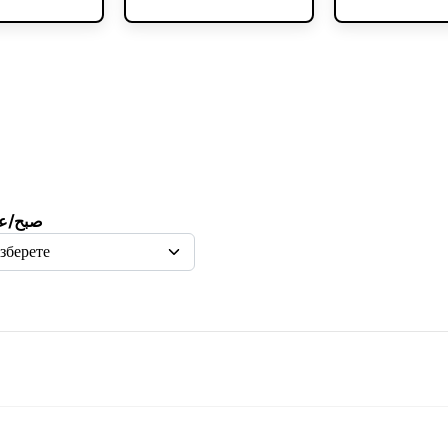
صبح/ع