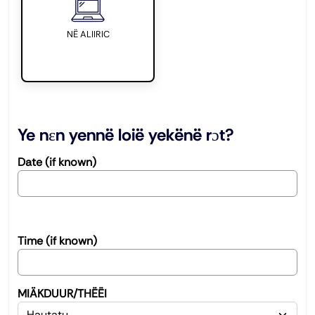
Ye të yïndë yen ëloi ëkënë rɔt thïn?
NË ALIIRIC
Ye nɛn yennë loië yekënë rɔt?
Date (if known)
Time (if known)
MIÄKDUUR/THËËI