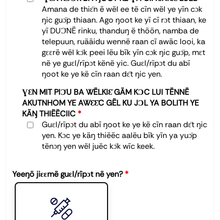
Amana de thiɛ̈n ë wël ee të cïn wël ye yïn cɔk
ŋic guɔ̈p thiaan. Ago ŋoot ke yï cï rɔt thiaan, ke
yï DUƆ̈NË rinku, thanduŋ ë thöön, namba de
telepuun, ruääidu wennë raan cï awäc looi, ka
gɛɛrë wël kɔ̈k peei lëu bïk yïn cɔk ŋic guɔ̈p, mɛt
në ye guɛl/rïpɔt kënë yic. Guɛl/rïpɔt du abï
ŋoot ke ye kë cïn raan dɛ̈t ŋic yen.
ƔƐN MIT PIƆ̈U BA WËLKIƐ̈ GÄM KƆC LUI TËNNË
AKUTNHOM YE AWƐ̈Ɛ̈C GËL KU JƆL YA BOLITH YE
KÄŊ THIËËCIIC
*
Guɛl/rïpɔt du abï ŋoot ke ye kë cïn raan dɛ̈t ŋic
yen. Kɔc ye käŋ thiëëc aalëu bïk yïn ya yuɔ̈p
tënɔŋ yen wël juëc kɔ̈k wïc keek.
Yeeŋö jiɛɛmë guɛl/rïpɔt në yen?